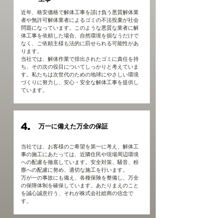
近年、格安価格で解体工事を請け負う悪質解体業
者や無許可解体業者によるゴミの不法投棄が社会
問題になっています。このような悪質な業者に解
体工事を依頼した場合、自然環境を損なうだけで
なく、ご依頼主様も法的に罰せられる可能性があ
ります。
当社では、解体作業で排出されたゴミに責任を持
ち、その次の役目についてしっかりと考えていま
す。私たちは次世代のための地球にやさしい環境
づくりに努力し、安心・安全な解体工事を提供し
ています。
4.
万一に備えた万全の保証
当社では、お客様のご希望を第一に考え、解体工
事の施工にあたっては、近隣住民や現場周辺環境
への配慮を徹底しています。安全対策、騒音、粉
塵への配慮に努め、適切な施工を行います。
万が一の事故にも備え、各種保険を整備し、万全
の保障体制を確保しています。あたりまえのこと
を誠心誠意行う、それが株式会社総商の信念で
す。