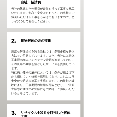
自社一括請負
当社の熟練した作業員が責任を持って工事を施工
いたします。安心・安全はもちろん、お客様にご
満足いただける工事を心がけておりますので、ど
うぞ安心してお任せください。
2.
建物解体の匠の技術
高度な解体技術を誇る当社では、多種多様な解体
方法をご用意しております。また、当社には解体
工事歴50年以上のベテラン役員が在籍しており、
その長年の経験を活かしたサービスを提供してい
ます。
特に高い建物の解体においては、条件が揃えば下
から倒していく技術を採用しており、これにより
安全かつ迅速な施工を実現します。この技術と経
験により、工事期間の短縮が可能となり、ご依頼
主様や近隣住民の皆様にもご納得、ご満足いただ
けると考えています。
3.
リサイクル100％を目指した解体
工事