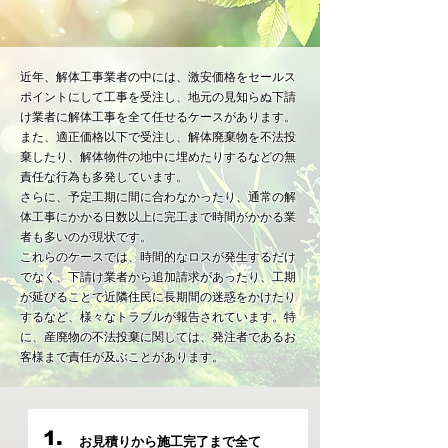
近年、解体工事業者の中には、激安価格をセールス
ポイントにして工事を受注し、地元の見知らぬ下請
け業者に解体工事を全て任せるケースがあります。
また、適正価格以下で受注し、解体廃棄物を不法投
棄したり、解体物件の地中に埋めたりするなどの無
責任な行為も多発しています。
さらに、予定工期に間に合わなかったり、通常の解
体工事にかかる日数以上に完工まで時間がかかる業
者も多いのが現状です。
これらのケースでは、時間的なロスが発生するだけ
でなく、下請け業者から追加請求があったり、工期
が延びることで近隣住民に長期間の迷惑をかけたり
するなど、様々なトラブルが報告されています。特
に、産廃物の不法投棄に関しては、発注者であるお
客様まで責任が及ぶことがあります。
1.
お見積りから施工完了まで全て