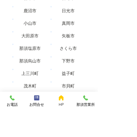
鹿沼市
日光市
小山市
真岡市
大田原市
矢板市
那須塩原市
さくら市
那須烏山市
下野市
上三川町
益子町
茂木町
市貝町
芳賀町
壬生町
お電話
お問合せ
HP
那須営業所
野木町
塩谷町
高根沢町
那須町
那珂川町