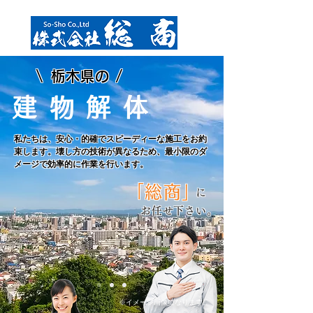
​建物解体工事・土木工事
産業廃棄物収集運搬・空撮
\
/
栃木県の
建
解
体
物
私たちは、安心・的確でスピーディーな施工をお約
束します。壊し方の技術が異なるため、最小限のダ
メージで効率的に作業を行います。
「総商
」
に
お任せ下さい。
​※イメージ画像になります。